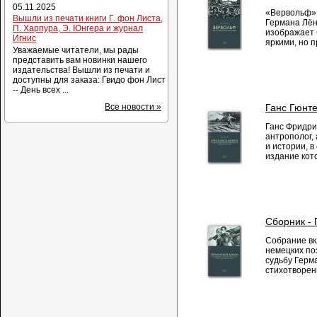
05.11.2025
«Вервольф»,
Вышли из печати книги Г. фон Листа,
Германа Лён
П. Харпура, Э. Юнгера и журнал
изображает 
Игнис
яркими, но п
Уважаемые читатели, мы рады
представить вам новинки нашего
издательства! Вышли из печати и
доступны для заказа: Гвидо фон Лист
-- День всех ...
Ганс Гюнте
Все новости »
Ганс Фридри
антрополог,
и истории, в
издание кото
Сборник -
Собрание вк
немецких по
судьбу Герм
стихотворен