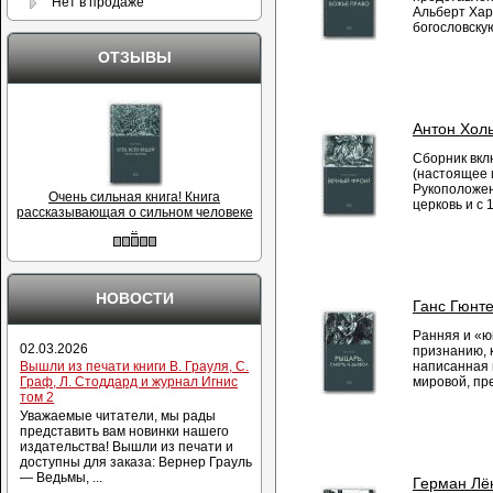
Нет в продаже
Альберт Хар
богословскую
ОТЗЫВЫ
Антон Хол
Сборник вкл
(настоящее 
Рукоположен
Очень сильная книга! Книга
церковь и с 
рассказывающая о сильном человеке
..
НОВОСТИ
Ганс Гюнте
Ранняя и «ю
02.03.2026
признанию, 
написанная 
Вышли из печати книги В. Грауля, С.
мировой, пр
Граф, Л. Стоддард и журнал Игнис
том 2
Уважаемые читатели, мы рады
представить вам новинки нашего
издательства! Вышли из печати и
доступны для заказа: Вернер Грауль
— Ведьмы, ...
Герман Лё