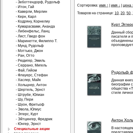
- Зеботтендорф, Рудольф
Сортировка:
имя ↑
|
имя ↓
|
цена 
- Итон, Гай
- Каверли, Мерлин
Товаров на странице:
10
,
20
,
50
,
- Керн, Карл
- Кодряну, Корнелиу
Курт Эггер
- Кумарасвами, Ананда
- Либенфельс, Ланц
Данный сбор
- Лист, Гвидо фон
писателя и п
объединены 
- Маринетти, Филиппо Т.
проповедует 
- Мунд, Рудольф
- Мэттьюз, Джон
- Ран, Отто
- Рюдигер, Эмиль
- Серрано, Мигель
- Фай, Гийом
Рудольф ф
- Флауерс, Стефан
- Хаслер, Майк
Данная книг
биографии с
- Хольцнер, Антон
общества «Т
- Шертель, Эрнст
стиле личног
- Штрубе, Юлиан
- Шу, Пери
- Шуон, Фритьоф
- Эвола, Юлиус
- Эггерс, Курт
- Эйтцингер, Фредрик
Антон Холь
- Юнгер, Эрнст
В настоящем
Специальные акции
представлен