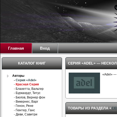
Главная
Вход
КАТАЛОГ КНИГ
СЕРИЯ «ADEL» — НЕСКОЛ
«Adel» — 
Авторы
-
Серия «Adel»
-
Красная Серия
- Блахетта, Вальтер
- Буркахрдт, Титус
- Бюлов, Вернер фон
- Викернес, Варг
- Генон, Рене
ТОВАРЫ ИЗ РАЗДЕЛА «
СЕ
- Гюнтер, Ганс
- Деви, Савитри