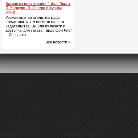
Вышли из печати книги Г. фон Листа,
П. Харпура, Э. Юнгера и журнал
Игнис
Уважаемые читатели, мы рады
представить вам новинки нашего
издательства! Вышли из печати и
доступны для заказа: Гвидо фон Лист
-- День всех ...
Все новости »