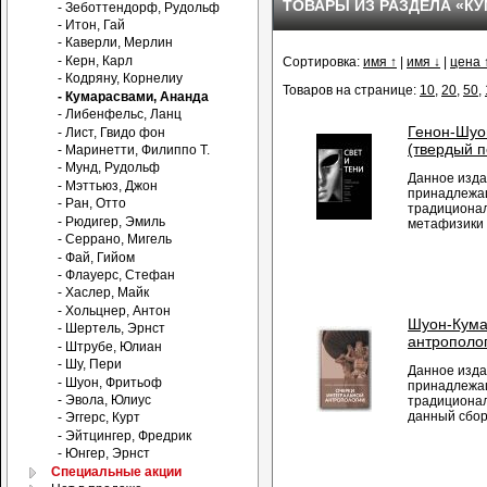
ТОВАРЫ ИЗ РАЗДЕЛА «К
- Зеботтендорф, Рудольф
- Итон, Гай
- Каверли, Мерлин
- Керн, Карл
Сортировка:
имя ↑
|
имя ↓
|
цена 
- Кодряну, Корнелиу
Товаров на странице:
10
,
20
,
50
,
- Кумарасвами, Ананда
- Либенфельс, Ланц
Генон-Шуо
- Лист, Гвидо фон
(твердый п
- Маринетти, Филиппо Т.
- Мунд, Рудольф
Данное изда
- Мэттьюз, Джон
принадлежа
- Ран, Отто
традиционал
- Рюдигер, Эмиль
метафизики и
- Серрано, Мигель
- Фай, Гийом
- Флауерс, Стефан
- Хаслер, Майк
- Хольцнер, Антон
Шуон-Кума
- Шертель, Эрнст
антрополо
- Штрубе, Юлиан
- Шу, Пери
Данное изда
- Шуон, Фритьоф
принадлежащ
- Эвола, Юлиус
традиционал
данный сборн
- Эггерс, Курт
- Эйтцингер, Фредрик
- Юнгер, Эрнст
Специальные акции