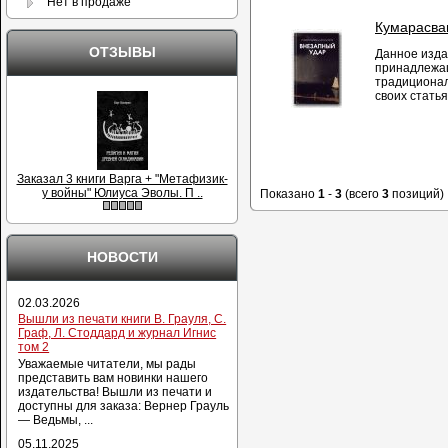
Нет в продаже
Кумарасва
ОТЗЫВЫ
Данное изда
принадлежащ
традиционал
своих статья
Заказал 3 книги Варга + "Метафизик-
у войны" Юлиуса Эволы. П ..
Показано
1
-
3
(всего
3
позиций)
НОВОСТИ
02.03.2026
Вышли из печати книги В. Грауля, С.
Граф, Л. Стоддард и журнал Игнис
том 2
Уважаемые читатели, мы рады
представить вам новинки нашего
издательства! Вышли из печати и
доступны для заказа: Вернер Грауль
— Ведьмы, ...
05.11.2025