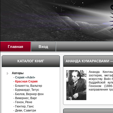
Главная
Вход
КАТАЛОГ КНИГ
АНАНДА КУМАРАСВАМИ —
Ананда Кенти
Авторы
эзотерик, мет
-
Серия «Adel»
искусству. Внёс
-
Красная Серия
буддийской ку
- Блахетта, Вальтер
Геноном (188
направления тр
- Буркахрдт, Титус
- Бюлов, Вернер фон
- Викернес, Варг
- Генон, Рене
- Гюнтер, Ганс
- Деви, Савитри