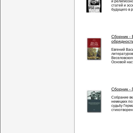
и религиозн
статей и эс
будущего в р
Сборник - 
обрядность
Евгений Васи
литературов
Веселовского
Основой наст
Сборник -
Собрание вк
немецких по
судьбу Герм
стихотворен