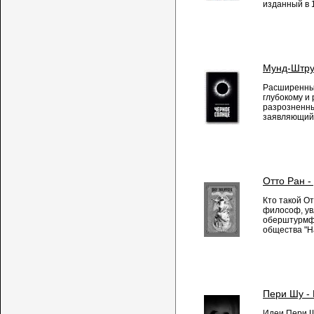
изданный в 1
Мунд-Штру
Расширенный
глубокому и
разрозненны
заявляющий 
Отто Ран 
Кто такой О
философ, ув
оберштурмфю
общества "Н
Пери Шу - 
Идеи Пери Ш