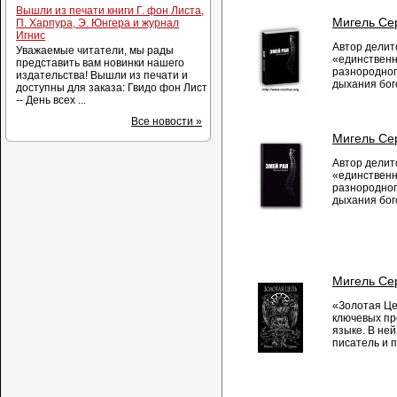
Вышли из печати книги Г. фон Листа,
Мигель Сер
П. Харпура, Э. Юнгера и журнал
Игнис
Автор делит
Уважаемые читатели, мы рады
«единственн
представить вам новинки нашего
разнородног
издательства! Вышли из печати и
дыхания бого
доступны для заказа: Гвидо фон Лист
-- День всех ...
Все новости »
Мигель Сер
Автор делит
«единственн
разнородног
дыхания бого
Мигель Сер
«Золотая Це
ключевых пр
языке. В не
писатель и 