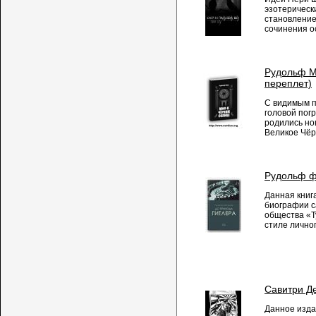
эзотерическ
становление
сочинения о
Рудольф М
переплет)
С видимым п
головой погр
родились но
Великое Чёр
Рудольф ф
Данная книг
биографии с
общества «Т
стиле личног
Савитри Де
Данное изда