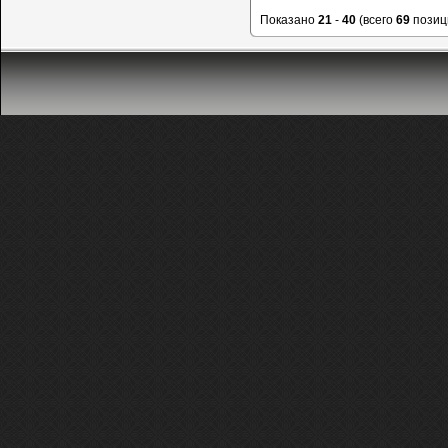
Показано
21
-
40
(всего
69
позиц