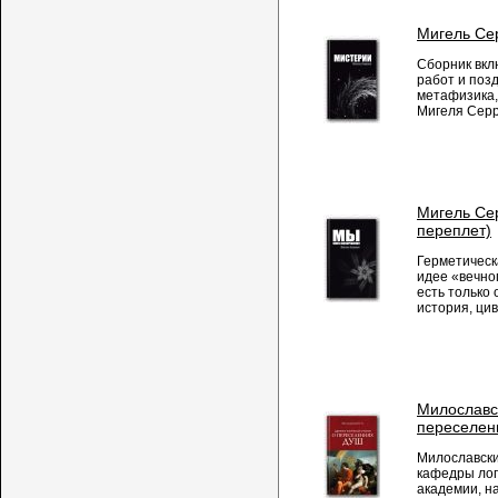
Мигель Се
Сборник вкл
работ и поз
метафизика,
Мигеля Серр
Мигель Се
переплет)
Герметическ
идее «вечно
есть только
история, цив
Милославск
переселен
Милославски
кафедры лог
академии, н