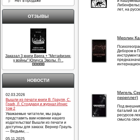
и нашумевши
Нет в продаже
Либенфельса
лет, на русс
ОТЗЫВЫ
Мерлин Ка
Психогеогра
Дебором в П
инструмента
Заказал 3 книги Варга + "Метафизик-
предназнача
у войны" Юлиуса Эволы. П ..
интернацион.
НОВОСТИ
Мигель Сер
02.03.2026
переплет)
Вышли из печати книги В. Грауля, С.
Граф, Л. Стоддард и журнал Игнис
Под внешним
том 2
баталий за 
Уважаемые читатели, мы рады
ресурсов ле
представить вам новинки нашего
смысла своег
издательства! Вышли из печати и
доступны для заказа: Вернер Грауль
— Ведьмы, ...
05.11.2025