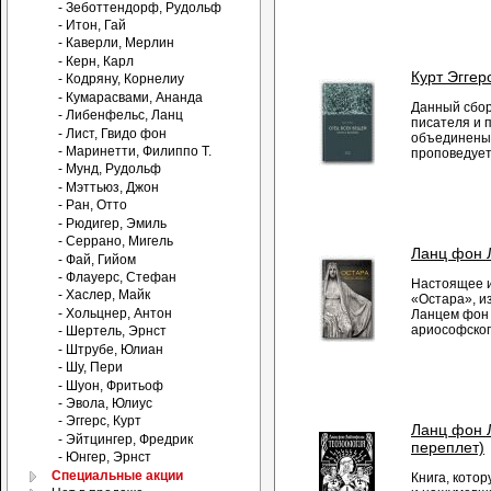
- Зеботтендорф, Рудольф
- Итон, Гай
- Каверли, Мерлин
- Керн, Карл
Курт Эггер
- Кодряну, Корнелиу
- Кумарасвами, Ананда
Данный сбор
- Либенфельс, Ланц
писателя и п
- Лист, Гвидо фон
объединены 
- Маринетти, Филиппо Т.
проповедует 
- Мунд, Рудольф
- Мэттьюз, Джон
- Ран, Отто
- Рюдигер, Эмиль
- Серрано, Мигель
Ланц фон 
- Фай, Гийом
- Флауерс, Стефан
Настоящее и
- Хаслер, Майк
«Остара», и
- Хольцнер, Антон
Ланцем фон
ариософског
- Шертель, Эрнст
- Штрубе, Юлиан
- Шу, Пери
- Шуон, Фритьоф
- Эвола, Юлиус
- Эггерс, Курт
Ланц фон 
- Эйтцингер, Фредрик
переплет)
- Юнгер, Эрнст
Специальные акции
Книга, котор