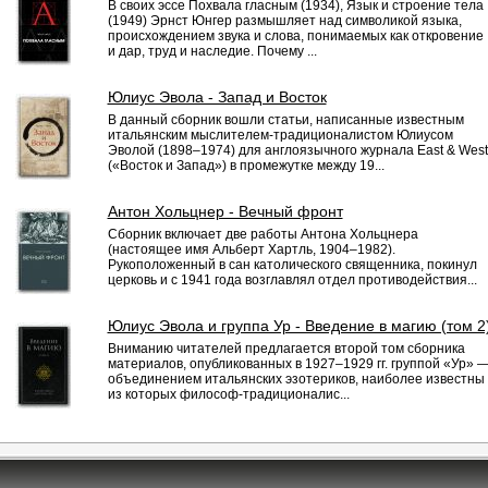
В своих эссе Похвала гласным (1934), Язык и строение тела
(1949) Эрнст Юнгер размышляет над символикой языка,
происхождением звука и слова, понимаемых как откровение
и дар, труд и наследие. Почему ...
Юлиус Эвола - Запад и Восток
В данный сборник вошли статьи, написанные известным
итальянским мыслителем-традиционалистом Юлиусом
Эволой (1898–1974) для англоязычного журнала East & West
(«Восток и Запад») в промежутке между 19...
Антон Хольцнер - Вечный фронт
Сборник включает две работы Антона Хольцнера
(настоящее имя Альберт Хартль, 1904–1982).
Рукоположенный в сан католического священника, покинул
церковь и с 1941 года возглавлял отдел противодействия...
Юлиус Эвола и группа Ур - Введение в магию (том 2
Вниманию читателей предлагается второй том сборника
материалов, опубликованных в 1927–1929 гг. группой «Ур» 
объединением итальянских эзотериков, наиболее известны
из которых философ-традиционалис...