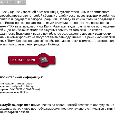
нное издание известной писательницы, путешественницы и религиозного
лософа представляет собой сборник статей и эссе, повествующих о события
ошлого и будущего в ракурсе Традиции. Последняя жрица Солнца предвещае
нец Веков, она воспевает идеализм и силу единственного "человека против
емени" XX века, предвестника Калки-Аватары, видя практическое воплощение
ей индо-арийской космологии в бурных событиях того века. Её святая
еданность Традиции и вера в неизбежное возрождение древних ведических
аний в новых формах не могут оставить равнодушными. Её речи - космический
крик "Тому, Кто возвращается", чтобы правда вопреки всему восторжествовала
чный гимн славы о его Грядущей Победе.
полнительная информация:
печатано:
Тамбов, 2016
реплет:
твёрдый, 176 стр.
рмат:
84x108/32 (130x200 мм)
имерный вес:
0.32 кг.
жалуйста, обратите внимание
: из-за особенностей печатного оборудования
сходных материалов цвет обложек может незначительного отличаться у книг 
зных партий печати.