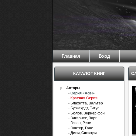
Главная
Вход
КАТАЛОГ КНИГ
С
Авторы
-
Серия «Adel»
-
Красная Серия
- Блахетта, Вальтер
- Буркахрдт, Титус
- Бюлов, Вернер фон
- Викернес, Варг
- Генон, Рене
- Гюнтер, Ганс
- Деви, Савитри