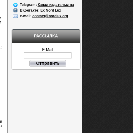
Telegram:
Канал издательства
ВКонтакте:
Ex Nord Lux
e-mail:
contact@nordlux.org
х
т
РАССЫЛКА
;
E-Mail
 и
из