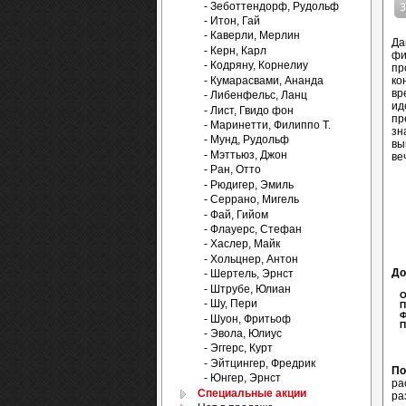
- Зеботтендорф, Рудольф
- Итон, Гай
- Каверли, Мерлин
Да
- Керн, Карл
фи
- Кодряну, Корнелиу
пр
- Кумарасвами, Ананда
ко
вр
- Либенфельс, Ланц
ид
- Лист, Гвидо фон
пр
- Маринетти, Филиппо Т.
зн
- Мунд, Рудольф
вы
- Мэттьюз, Джон
ве
- Ран, Отто
- Рюдигер, Эмиль
- Серрано, Мигель
- Фай, Гийом
- Флауерс, Стефан
- Хаслер, Майк
- Хольцнер, Антон
До
- Шертель, Эрнст
- Штрубе, Юлиан
От
- Шу, Пери
Пе
Фо
- Шуон, Фритьоф
Пр
- Эвола, Юлиус
- Эггерс, Курт
- Эйтцингер, Фредрик
По
- Юнгер, Эрнст
ра
Специальные акции
ра