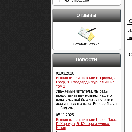
Нет в продаже
ОТЗЫВЫ
О
Ва
По
Оставить отзыв!
С
НОВОСТИ
02.03.2026
Вышли из печати книги В. Грауля, С.
Граф, Л. Стоддард и журнал Игнис
том 2
Уважаемые читатели, мы рады
представить вам новинки нашего
издательства! Вышли из печати и
доступны для заказа: Вернер Грауль
— Ведьмы, ...
05.11.2025
Вышли из печати книги Г. фон Листа,
П. Харпура, Э. Юнгера и журнал
Игнис