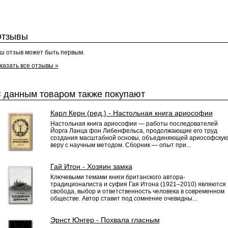
тзывы
ш отзыв может быть первым.
казать все отзывы »
 данным товаром также покупают
Карл Керн (ред.) - Настольная книга ариософии
Настольная книга ариософии — работы последователей
Йорга Ланца фон Либенфельса, продолжающие его труд
создания масштабной основы, объединяющей ариософску
веру с научным методом. Сборник — опыт при...
Гай Итон - Хозяин замка
Ключевыми темами книги британского автора-
традиционалиста и суфия Гая Итона (1921–2010) являются
свобода, выбор и ответственность человека в современном
обществе. Автор ставит под сомнение очевидны...
Эрнст Юнгер - Похвала гласным