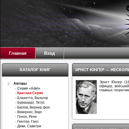
Главная
Вход
КАТАЛОГ КНИГ
ЭРНСТ ЮНГЕР — НЕСКОЛ
Эрнст Ю́нгер (
Авторы
офицер, внёсший
-
Серия «Adel»
главных теоретик
-
Красная Серия
- Блахетта, Вальтер
- Буркахрдт, Титус
- Бюлов, Вернер фон
- Викернес, Варг
- Генон, Рене
- Гюнтер, Ганс
- Деви, Савитри