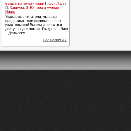
Вышли из печати книги Г. фон Листа,
П. Харпура, Э. Юнгера и журнал
Игнис
Уважаемые читатели, мы рады
представить вам новинки нашего
издательства! Вышли из печати и
доступны для заказа: Гвидо фон Лист
-- День всех ...
Все новости »