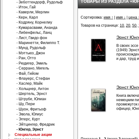
ТОВАРЫ ИЗ РАЗДЕЛА «ЮН
- Зеботтендорф, Рудольф
- Итон, Гай
- Каверли, Мерлин
- Керн, Карл
Сортировка:
имя ↑
|
имя ↓
|
цена 
- Кодряну, Корнелиу
Товаров на странице:
10
,
20
,
50
,
- Кумарасвами, Ананда
- Либенфельс, Ланц
Эрнст Юнг
- Лист, Гвидо фон
- Маринетти, Филиппо Т.
В своих эссе
- Мунд, Рудольф
(1949) Эрнс
- Мэттьюз, Джон
происхожден
- Ран, Отто
и дар, труд 
- Рюдигер, Эмиль
- Серрано, Мигель
- Фай, Гийом
- Флауерс, Стефан
- Хаслер, Майк
Эрнст Юнг
- Хольцнер, Антон
- Шертель, Эрнст
Книга включ
- Штрубе, Юлиан
немецким пи
- Шу, Пери
промежуток 
офицер, Юнг
- Шуон, Фритьоф
- Эвола, Юлиус
- Эггерс, Курт
- Эйтцингер, Фредрик
- Юнгер, Эрнст
Специальные акции
Показано
1
-
2
(всего
2
позиций)