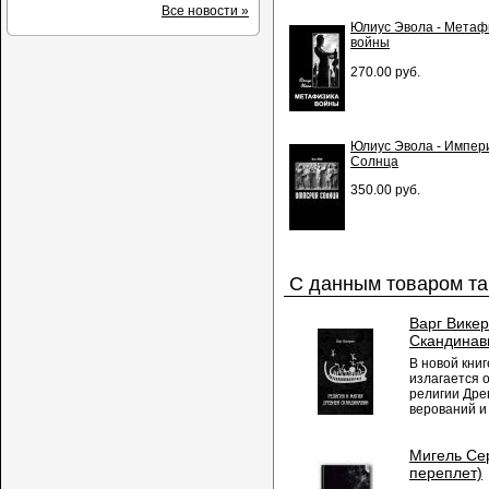
Все новости »
Юлиус Эвола - Метаф
войны
270.00 руб.
Юлиус Эвола - Импер
Солнца
350.00 руб.
С данным товаром та
Варг Викер
Скандинав
В новой кни
излагается 
религии Дре
верований и 
Мигель Сер
переплет)