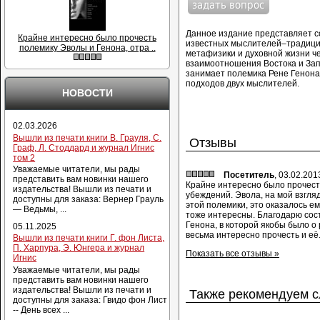
Данное издание представляет с
Крайне интересно было прочесть
известных мыслителей–традицио
полемику Эволы и Генона, отра ..
метафизики и духовной жизни чел
взаимоотношения Востока и Запа
занимает полемика Рене Генон
подходов двух мыслителей.
НОВОСТИ
02.03.2026
Вышли из печати книги В. Грауля, С.
Отзывы
Граф, Л. Стоддард и журнал Игнис
том 2
Уважаемые читатели, мы рады
Посетитель
, 03.02.201
представить вам новинки нашего
Крайне интересно было прочест
издательства! Вышли из печати и
убеждений. Эвола, на мой взгляд
доступны для заказа: Вернер Грауль
этой полемики, это оказалось ем
— Ведьмы, ...
тоже интересны. Благодарю сост
Генона, в которой якобы было 
05.11.2025
весьма интересно прочесть и её
Вышли из печати книги Г. фон Листа,
П. Харпура, Э. Юнгера и журнал
Показать все отзывы »
Игнис
Уважаемые читатели, мы рады
представить вам новинки нашего
издательства! Вышли из печати и
Также рекомендуем 
доступны для заказа: Гвидо фон Лист
-- День всех ...