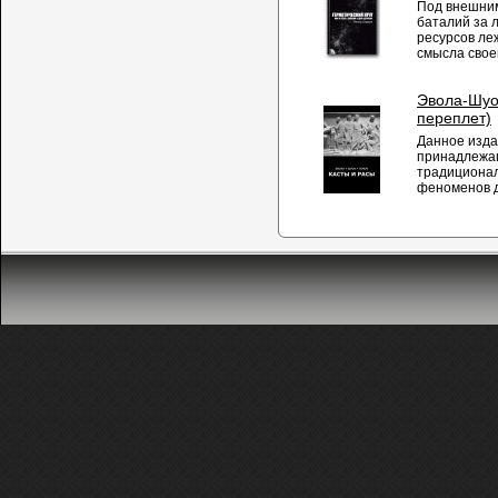
Под внешним
баталий за 
ресурсов ле
смысла своег
Эвола-Шуон
переплет)
Данное изда
принадлежа
традиционал
феноменов д