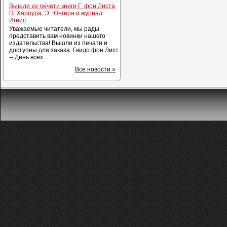
Вышли из печати книги Г. фон Листа,
П. Харпура, Э. Юнгера и журнал
Игнис
Уважаемые читатели, мы рады
представить вам новинки нашего
издательства! Вышли из печати и
доступны для заказа: Гвидо фон Лист
-- День всех ...
Все новости »