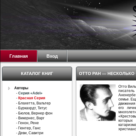
Главная
Вход
КАТАЛОГ КНИГ
ОТТО РАН — НЕСКОЛЬКО
Отто Виль
Авторы
писатель 
-
Серия «Adel»
Аненерб
-
Красная Серия
семье. Ещ
- Блахетта, Вальтер
движения 
его личн
- Буркахрдт, Титус
многоле
- Бюлов, Вернер фон
«Крестов
- Викернес, Варг
которых
- Генон, Рене
катаризма
- Гюнтер, Ганс
христианс
- Деви, Савитри