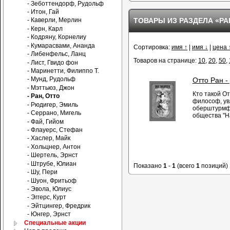
- Зеботтендорф, Рудольф
- Итон, Гай
ТОВАРЫ ИЗ РАЗДЕЛА «РА
- Каверли, Мерлин
- Керн, Карл
- Кодряну, Корнелиу
- Кумарасвами, Ананда
Сортировка:
имя ↑
|
имя ↓
|
цена 
- Либенфельс, Ланц
Товаров на странице:
10
,
20
,
50
,
- Лист, Гвидо фон
- Маринетти, Филиппо Т.
- Мунд, Рудольф
Отто Ран 
- Мэттьюз, Джон
Кто такой О
- Ран, Отто
философ, ув
- Рюдигер, Эмиль
оберштурмфю
- Серрано, Мигель
общества "Н
- Фай, Гийом
- Флауерс, Стефан
- Хаслер, Майк
- Хольцнер, Антон
- Шертель, Эрнст
- Штрубе, Юлиан
Показано
1
-
1
(всего
1
позиций)
- Шу, Пери
- Шуон, Фритьоф
- Эвола, Юлиус
- Эггерс, Курт
- Эйтцингер, Фредрик
- Юнгер, Эрнст
Специальные акции