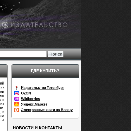
ГДЕ КУПИТЬ?
кий
ник
Издательство Тотенбург
ой
OZON
ого
Wildberries
о в
их
Яндекс.Маркет
и:
Электронные книги на Boosty
, в
ию
я и
НОВОСТИ И КОНТАКТЫ