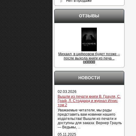
Нет в продаже
ОТЗЫВЫ
Михаил, в цифровом будет позже --
после выхода книги из печа ..
НОВОСТИ
02.03.2026
Вышли из печати книги В. Грауля, С.
Граф, Л. Стоддард и журнал Игнис
том 2
Уважаемые читатели, мы рады
представить вам новинки нашего
издательства! Вышли из печати и
доступны для заказа: Вернер Грауль
— Ведьмы, ...
05.11.2025