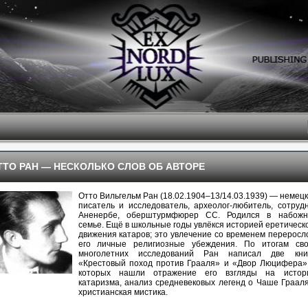
-->
ТТО РАН — НЕСКОЛЬКО СЛОВ ОБ АВТОРЕ
Отто Вильгельм Ран (18.02.1904–13/14.03.1939) — немец
писатель и исследователь, археолог-любитель, сотруд
Аненербе, оберштурмфюрер СС. Родился в набожн
семье. Ещё в школьные годы увлёкся историей еретическ
движения катаров; это увлечение со временем переросл
его личные религиозные убеждения. По итогам сво
многолетних исследований Ран написал две книг
«Крестовый поход против Грааля» и «Двор Люцифера»
которых нашли отражение его взгляды на истор
катаризма, анализ средневековых легенд о Чаше Граал
христианская мистика.