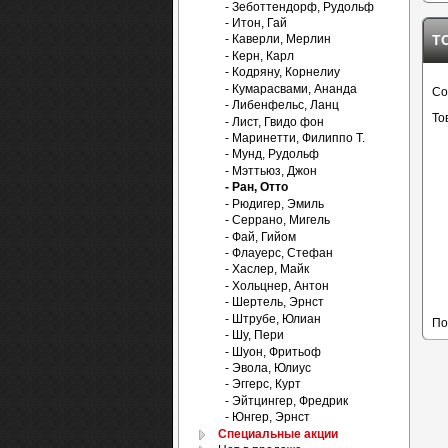
- Зеботтендорф, Рудольф
- Итон, Гай
Т
- Каверли, Мерлин
- Керн, Карл
- Кодряну, Корнелиу
- Кумарасвами, Ананда
Со
- Либенфельс, Ланц
То
- Лист, Гвидо фон
- Маринетти, Филиппо Т.
- Мунд, Рудольф
- Мэттьюз, Джон
- Ран, Отто
- Рюдигер, Эмиль
- Серрано, Мигель
- Фай, Гийом
- Флауерс, Стефан
- Хаслер, Майк
- Хольцнер, Антон
- Шертель, Эрнст
- Штрубе, Юлиан
По
- Шу, Пери
- Шуон, Фритьоф
- Эвола, Юлиус
- Эггерс, Курт
- Эйтцингер, Фредрик
- Юнгер, Эрнст
Специальные акции