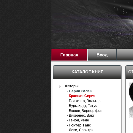
Главная
Вход
КАТАЛОГ КНИГ
О
Авторы
-
Серия «Adel»
-
Красная Серия
- Блахетта, Вальтер
- Буркахрдт, Титус
- Бюлов, Вернер фон
- Викернес, Варг
- Генон, Рене
- Гюнтер, Ганс
- Деви, Савитри