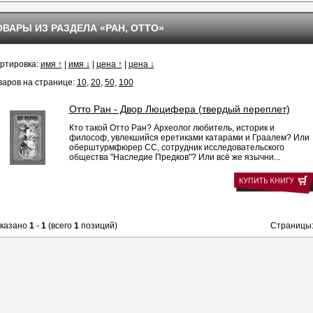
ОВАРЫ ИЗ РАЗДЕЛА «РАН, ОТТО»
ртировка:
имя ↑
|
имя ↓
|
цена ↑
|
цена ↓
варов на странице:
10
,
20
,
50
,
100
Отто Ран - Двор Люцифера (твердый переплет)
Кто такой Отто Ран? Археолог любитель, историк и
философ, увлекшийся еретиками катарами и Граалем? Или
оберштурмфюрер СС, сотрудник исследовательского
общества "Наследие Предков"? Или всё же язычни...
казано
1
-
1
(всего
1
позиций)
Страницы