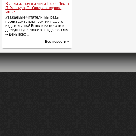
Вышли из печати книги Г. фон Листа,
П. Харпура, Э. Юнгера и журнал
Игнис
Уважаемые читатели, мы рады
представить вам новинки нашего
издательства! Вышли из печати и
доступны для заказа: Гвидо фон Лист
-- День всех ...
Все новости »