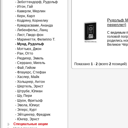
- Зеботтендорф, Рудольф
- Итон, Гай
- Каверли, Мерлин
- Керн, Карл
Рудольф М
- Кодряну, Корнелиу
переплет)
- Кумарасвами, Ананда
- Либенфельс, Ланц
С видимым п
- Лист, Гвидо фон
головой погр
- Маринетти, Филиппо Т.
родились но
- Мунд, Рудольф
Великое Чёр
- Мэттьюз, Джон
- Ран, Отто
- Рюдигер, Эмиль
- Серрано, Мигель
Показано
1
-
2
(всего
2
позиций)
- Фай, Гийом
- Флауерс, Стефан
- Хаслер, Майк
- Хольцнер, Антон
- Шертель, Эрнст
- Штрубе, Юлиан
- Шу, Пери
- Шуон, Фритьоф
- Эвола, Юлиус
- Эггерс, Курт
- Эйтцингер, Фредрик
- Юнгер, Эрнст
Специальные акции