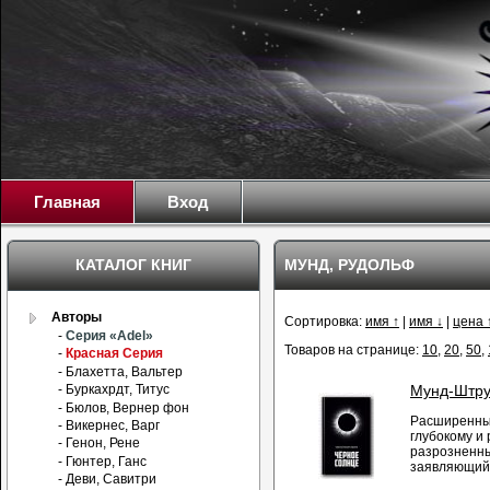
Главная
Вход
КАТАЛОГ КНИГ
МУНД, РУДОЛЬФ
Авторы
Сортировка:
имя ↑
|
имя ↓
|
цена 
-
Серия «Adel»
Товаров на странице:
10
,
20
,
50
,
-
Красная Серия
- Блахетта, Вальтер
- Буркахрдт, Титус
Мунд-Штру
- Бюлов, Вернер фон
Расширенный
- Викернес, Варг
глубокому и
- Генон, Рене
разрозненны
- Гюнтер, Ганс
заявляющий 
- Деви, Савитри