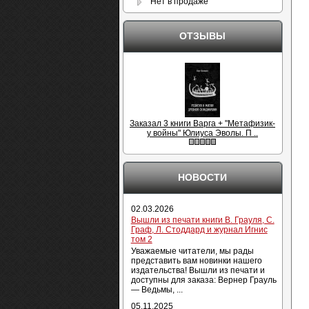
Нет в продаже
ОТЗЫВЫ
Заказал 3 книги Варга + "Метафизик-
у войны" Юлиуса Эволы. П ..
НОВОСТИ
02.03.2026
Вышли из печати книги В. Грауля, С.
Граф, Л. Стоддард и журнал Игнис
том 2
Уважаемые читатели, мы рады
представить вам новинки нашего
издательства! Вышли из печати и
доступны для заказа: Вернер Грауль
— Ведьмы, ...
05.11.2025