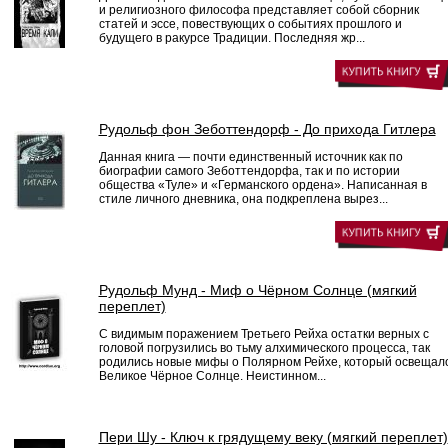
и религиозного философа представляет собой сборник
статей и эссе, повествующих о событиях прошлого и
будущего в ракурсе Традиции. Последняя жр...
Рудольф фон Зеботтендорф - До прихода Гитлера
Данная книга — почти единственный источник как по
биографии самого Зеботтендорфа, так и по истории
общества «Туле» и «Германского ордена». Написанная в
стиле личного дневника, она подкреплена вырез...
Рудольф Мунд - Миф о Чёрном Солнце (мягкий
переплет)
С видимым поражением Третьего Рейха остатки верных с
головой погрузились во тьму алхимического процесса, так
родились новые мифы о Полярном Рейхе, который освещал
Великое Чёрное Солнце. Неистинном...
Пери Шу - Ключ к грядущему веку (мягкий переплет)