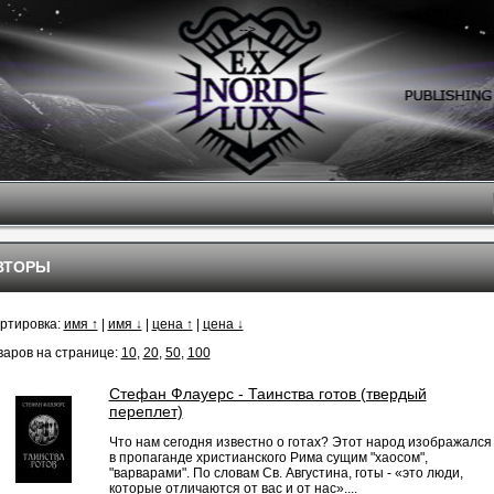
-->
ВТОРЫ
ртировка:
имя ↑
|
имя ↓
|
цена ↑
|
цена ↓
варов на странице:
10
,
20
,
50
,
100
Стефан Флауерс - Таинства готов (твердый
переплет)
Что нам сегодня известно о готах? Этот народ изображался
в пропаганде христианского Рима сущим "хаосом",
"варварами". По словам Св. Августина, готы - «это люди,
которые отличаются от вас и от нас»....