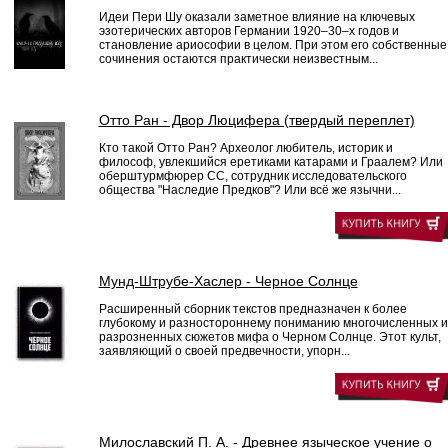
Идеи Пери Шу оказали заметное влияние на ключевых
эзотерических авторов Германии 1920–30–х годов и
становление ариософии в целом. При этом его собственные
сочинения остаются практически неизвестным...
Отто Ран - Двор Люцифера (твердый переплет)
Кто такой Отто Ран? Археолог любитель, историк и
философ, увлекшийся еретиками катарами и Граалем? Или
оберштурмфюрер СС, сотрудник исследовательского
общества "Наследие Предков"? Или всё же язычни...
Мунд-Штрубе-Хаслер - Черное Солнце
Расширенный сборник текстов предназначен к более
глубокому и разностороннему пониманию многочисленных и
разрозненных сюжетов мифа о Черном Солнце. Этот культ,
заявляющий о своей предвечности, упорн...
Милославский П. А. - Древнее языческое учение о