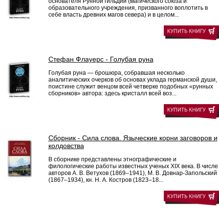
основателя Рунной гильдии (магического союза и
образовательного учреждения, призванного воплотить в
себе власть древних магов севера) и в целом...
Стефан Флауерс - Голубая руна
Голубая руна — брошюра, собравшая несколько
аналитических очерков об основах уклада германской души,
поистине служит венцом всей четверке подобных «рунных
сборников» автора: здесь кристалл всей воз...
Сборник - Сила слова. Языческие корни заговоров и
колдовства
В сборнике представлены этнографические и
филологические работы известных ученых XIX века. В числе
авторов А. В. Ветухов (1869–1941), М. В. Довнар-Запольский
(1867–1934), кн. Н. А. Костров (1823–18...