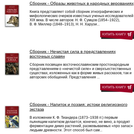
Сборник - Образы животных в народных верованиях
Книга представляет собой сборник этнографических и
мифологических очерков известных ученых-исследователей
XIX века. В числе авторов: Н. Ф. Сумцов (1854–1922),
В. Ф. Миллер (1848–1913), Н. Н. Харузи...
Сборник - Нечистая сила в представлениях
восточных славян
Сборник посвящен восточнославянским простонародным
представлениям о «нечистой силе» и сверхъестественных
существах, изложенных как в форме живых рассказов, так и
авторских обобщений. Представления ...
Сборник - Напиток и поэзия: истоки религиозного
экстаза
В изложении К. Ф. Тиандера (1873–1938 гг.) первым
пьянящим напитком делается, конечно, не вино, а продукт
ферментации диких растений, разжевываемых «про запас»
людьми древности. Этот способ был сам...