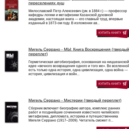
переселениях душ
Милославский Петр Алексеевич (ум. в 1884 г.) — профессор
кафедры логики и метафизики Казанской духовной
академии, настоящая книга — его главный труд, впервые
изданный в 1873-ом году. В изложении ав...
Мигель Серрано - МЫ: Книга Воскрешения (твердый
переплет)
Герметическая автобиография, основанная на ницшеанской
идее «вечного возвращения одного и того же». Во вселенно
есть только одна история, одна цивилизация, одна война —
история, цивилизация и войн...
Мигель Серрано - Мистерии (твердый переплет)
Сборник включает биографию автора, комплекс ранних
работ и позднейшие сочинения известного чилийского
метафизика, дипломата, историка и путешественника
Мигеля Серрано (1917–2009). Читатель сможет п...