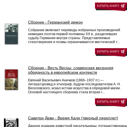
Сборник - Германский демон
Собрание включает переводы избранных произведений
немецких поэтов первой половины XX в., разделявших
судьбу Германии внутри страны. Представляемые
стихотворения и поэмы ограничиваются мистической т...
Сборник - Весть Весны: славянская весенняя
обрядность в европейском контексте
Евгений Васильевич Аничков (1866–1937 гг.) —
литературовед и этнограф, будучи последователем А. Н.
Веселовского, искал истоки искусства в обрядовой магии.
Основой настоящего сборника стала вторая г...
Савитри Деви - Время Кали (твердый переплет)
Данное издание известной писательницы, путешественниц