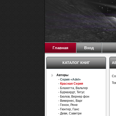
Главная
Вход
КАТАЛОГ КНИГ
А
Авторы
Со
-
Серия «Adel»
То
-
Красная Серия
- Блахетта, Вальтер
- Буркахрдт, Титус
- Бюлов, Вернер фон
- Викернес, Варг
- Генон, Рене
- Гюнтер, Ганс
- Деви, Савитри