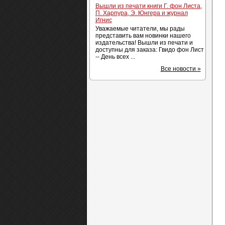
Вышли из печати книги Г. фон Листа,
П. Харпура, Э. Юнгера и журнал
Игнис
Уважаемые читатели, мы рады
представить вам новинки нашего
издательства! Вышли из печати и
доступны для заказа: Гвидо фон Лист
-- День всех ...
Все новости »