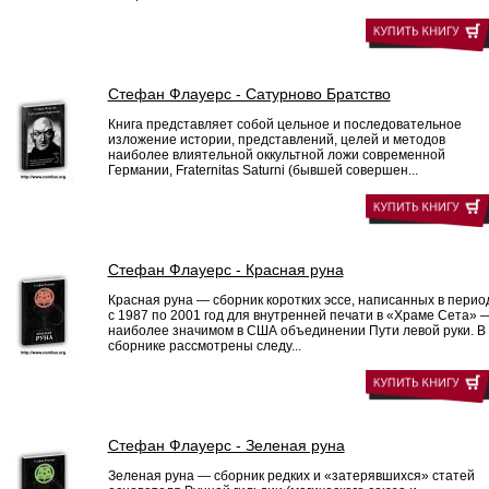
Стефан Флауерс - Сатурново Братство
Книга представляет собой цельное и последовательное
изложение истории, представлений, целей и методов
наиболее влиятельной оккультной ложи современной
Германии, Fraternitas Saturni (бывшей совершен...
Стефан Флауерс - Красная руна
Красная руна — сборник коротких эссе, написанных в перио
с 1987 по 2001 год для внутренней печати в «Храме Сета» 
наиболее значимом в США объединении Пути левой руки. В
сборнике рассмотрены следу...
Стефан Флауерс - Зеленая руна
Зеленая руна — сборник редких и «затерявшихся» статей