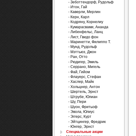
- Зеботтендорф, Рудольф
- Итон, Гай
- Каверли, Мерлин
- Керн, Карл
- Кодряну, Корнелиу
- Кумарасвами, Ананда
- Либенфельс, Ланц
- Лист, Гвидо фон
- Маринетти, Филиппо Т.
- Мунд, Рудольф
- Мэттьюз, Джон
- Ран, Отто
- Рюдигер, Эмиль
- Серрано, Мигель
- Фай, Гийом
- Флауерс, Стефан
- Хаслер, Майк
- Хольцнер, Антон
- Шертель, Эрнст
- Штрубе, Юлиан
- Шу, Пери
- Шуон, Фритьоф
- Эвола, Юлиус
- Эггерс, Курт
- Эйтцингер, Фредрик
- Юнгер, Эрнст
Специальные акции