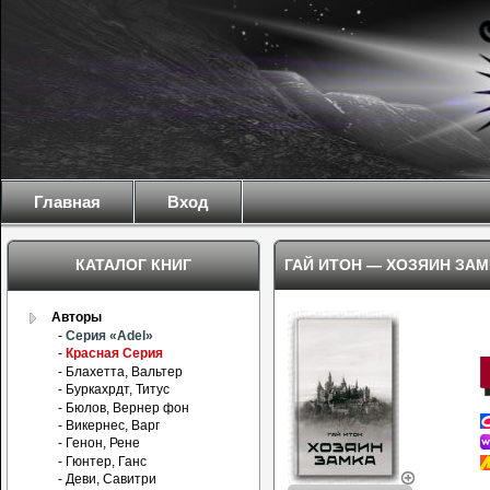
Главная
Вход
КАТАЛОГ КНИГ
ГАЙ ИТОН
—
ХОЗЯИН ЗАМ
Авторы
-
Серия «Adel»
-
Красная Серия
- Блахетта, Вальтер
- Буркахрдт, Титус
- Бюлов, Вернер фон
- Викернес, Варг
- Генон, Рене
- Гюнтер, Ганс
- Деви, Савитри