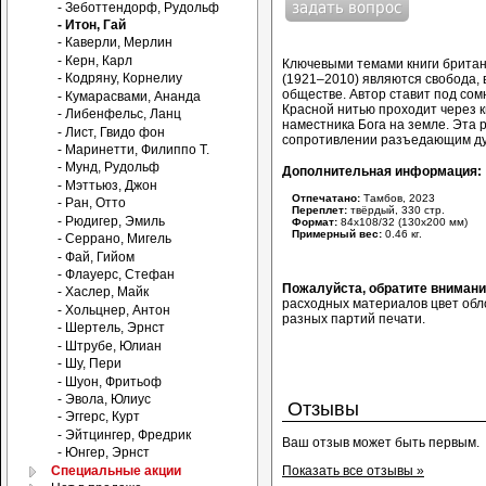
- Зеботтендорф, Рудольф
- Итон, Гай
- Каверли, Мерлин
- Керн, Карл
Ключевыми темами книги британ
- Кодряну, Корнелиу
(1921–2010) являются свобода, 
обществе. Автор ставит под со
- Кумарасвами, Ананда
Красной нитью проходит через 
- Либенфельс, Ланц
наместника Бога на земле. Эта 
- Лист, Гвидо фон
сопротивлении разъедающим ду
- Маринетти, Филиппо Т.
- Мунд, Рудольф
Дополнительная информация:
- Мэттьюз, Джон
Отпечатано:
Тамбов, 2023
- Ран, Отто
Переплет:
твёрдый, 330 стр.
- Рюдигер, Эмиль
Формат:
84x108/32 (130x200 мм)
Примерный вес:
0.46 кг.
- Серрано, Мигель
- Фай, Гийом
- Флауерс, Стефан
Пожалуйста, обратите вниман
- Хаслер, Майк
расходных материалов цвет обло
- Хольцнер, Антон
разных партий печати.
- Шертель, Эрнст
- Штрубе, Юлиан
- Шу, Пери
- Шуон, Фритьоф
- Эвола, Юлиус
Отзывы
- Эггерс, Курт
- Эйтцингер, Фредрик
Ваш отзыв может быть первым.
- Юнгер, Эрнст
Специальные акции
Показать все отзывы »