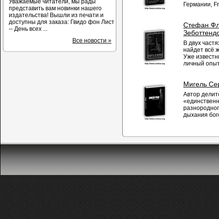
Уважаемые читатели, мы рады
Германии, Fr
представить вам новинки нашего
издательства! Вышли из печати и
доступны для заказа: Гвидо фон Лист
Стефан Фл
-- День всех ...
Зеботтенд
Все новости »
В двух част
найдет всё 
Уже известн
личный опыт 
Мигель Сер
Автор делит
«единственн
разнородног
дыхания бого