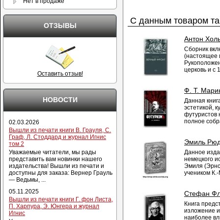
Нет в продаже
С данным товаром та
ОТЗЫВЫ
Антон Хол
Сборник вкл
(настоящее 
Рукоположен
церковь и с 
Оставить отзыв!
Ф. Т. Мари
НОВОСТИ
Данная книг
эстетикой, 
футуристов 
полное собра
02.03.2026
Вышли из печати книги В. Грауля, С.
Граф, Л. Стоддард и журнал Игнис
Эмиль Рюд
том 2
Данное изда
Уважаемые читатели, мы рады
немецкого и
представить вам новинки нашего
Эмиля (Эрнс
издательства! Вышли из печати и
учеником К.-М
доступны для заказа: Вернер Грауль
— Ведьмы, ...
05.11.2025
Стефан Фл
Вышли из печати книги Г. фон Листа,
Книга предс
П. Харпура, Э. Юнгера и журнал
изложение и
Игнис
наиболее вл