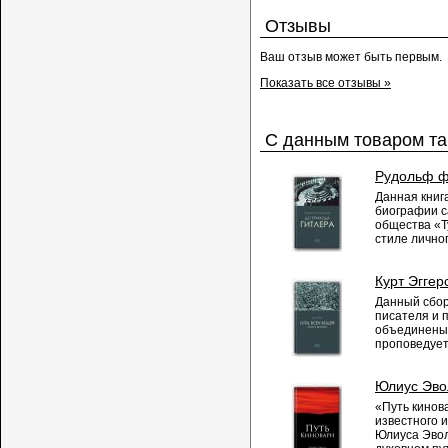
Отзывы
Ваш отзыв может быть первым.
Показать все отзывы »
С данным товаром та
Рудольф ф
Данная книг
биографии с
общества «Т
стиле личног
Курт Эггер
Данный сбор
писателя и п
объединены 
проповедует 
Юлиус Эвол
«Путь кинов
известного 
Юлиуса Эвол