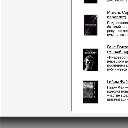
духовном пут
Мигель Сер
переплет)
Под внешним
баталий за 
ресурсов ле
смысла своег
Ганс Гюнте
(мягкий пе
«Индоевропе
немецкого ан
последней ав
публикуется 
Гийом Фай
Гийом Фай —
идеолог нов
участие в д
цивилизации 