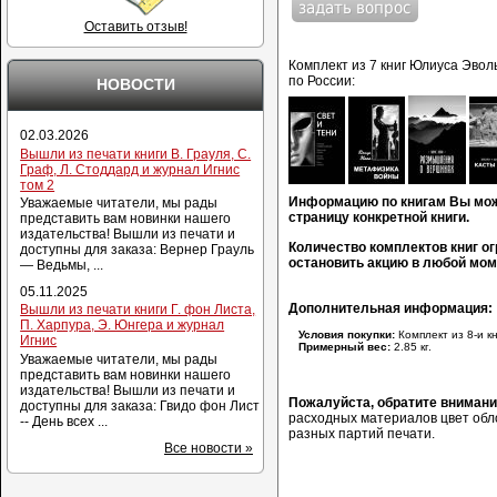
Оставить отзыв!
Комплект из 7 книг Юлиуса Эво
по России:
НОВОСТИ
02.03.2026
Вышли из печати книги В. Грауля, С.
Граф, Л. Стоддард и журнал Игнис
том 2
Информацию по книгам Вы мож
Уважаемые читатели, мы рады
страницу конкретной книги.
представить вам новинки нашего
издательства! Вышли из печати и
Количество комплектов книг ог
доступны для заказа: Вернер Грауль
остановить акцию в любой мом
— Ведьмы, ...
05.11.2025
Дополнительная информация:
Вышли из печати книги Г. фон Листа,
П. Харпура, Э. Юнгера и журнал
Условия покупки:
Комплект из 8-и кн
Игнис
Примерный вес:
2.85 кг.
Уважаемые читатели, мы рады
представить вам новинки нашего
издательства! Вышли из печати и
Пожалуйста, обратите вниман
доступны для заказа: Гвидо фон Лист
расходных материалов цвет обло
-- День всех ...
разных партий печати.
Все новости »