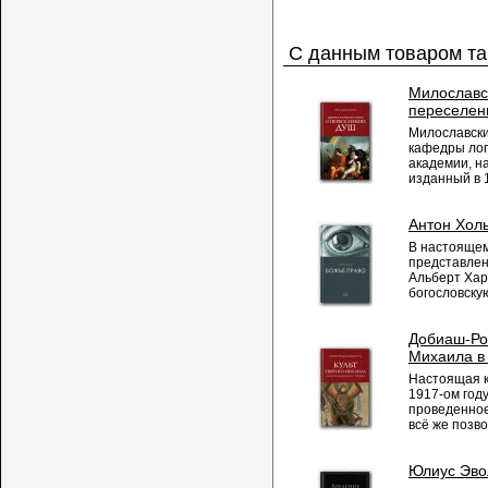
С данным товаром та
Милославск
переселен
Милославски
кафедры лог
академии, н
изданный в 1
Антон Холь
В настоящем
представлен
Альберт Хар
богословскую
Добиаш-Рож
Михаила в 
Настоящая к
1917-ом год
проведенное
всё же позво
Юлиус Эвол