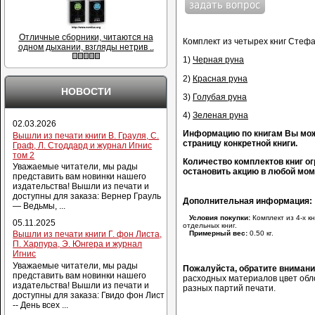
Отличные сборники, читаются на
Комплект из четырех книг Стеф
одном дыхании, взгляды нетрив ..
1)
Черная руна
2)
Красная руна
НОВОСТИ
3)
Голубая руна
4)
Зеленая руна
02.03.2026
Информацию по книгам Вы мож
Вышли из печати книги В. Грауля, С.
страницу конкретной книги.
Граф, Л. Стоддард и журнал Игнис
том 2
Количество комплектов книг ог
Уважаемые читатели, мы рады
остановить акцию в любой мом
представить вам новинки нашего
издательства! Вышли из печати и
доступны для заказа: Вернер Грауль
Дополнительная информация:
— Ведьмы, ...
Условия покупки:
Комплект из 4-х к
05.11.2025
отдельных книг.
Примерный вес:
0.50 кг.
Вышли из печати книги Г. фон Листа,
П. Харпура, Э. Юнгера и журнал
Игнис
Уважаемые читатели, мы рады
Пожалуйста, обратите вниман
представить вам новинки нашего
расходных материалов цвет обло
издательства! Вышли из печати и
разных партий печати.
доступны для заказа: Гвидо фон Лист
-- День всех ...