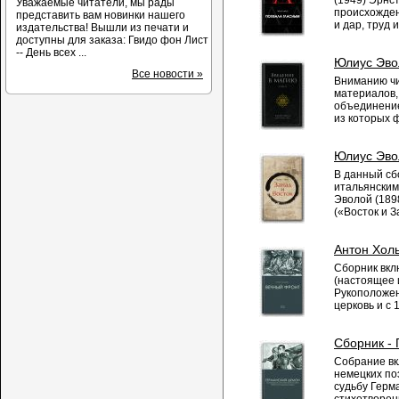
Уважаемые читатели, мы рады
происхожден
представить вам новинки нашего
и дар, труд 
издательства! Вышли из печати и
доступны для заказа: Гвидо фон Лист
-- День всех ...
Юлиус Эвол
Все новости »
Вниманию чи
материалов,
объединение
из которых 
Юлиус Эвол
В данный сб
итальянски
Эволой (189
(«Восток и З
Антон Хол
Сборник вкл
(настоящее 
Рукоположен
церковь и с 
Сборник -
Собрание вк
немецких по
судьбу Герм
стихотворен