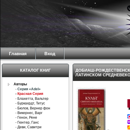
Главная
Вход
КАТАЛОГ КНИГ
ДОБИАШ-РОЖДЕСТВЕНСКА
ЛАТИНСКОМ СРЕДНЕВЕКОВ
Авторы
-
Серия «Adel»
-
Красная Серия
- Блахетта, Вальтер
- Буркахрдт, Титус
- Бюлов, Вернер фон
- Викернес, Варг
- Генон, Рене
- Гюнтер, Ганс
- Деви, Савитри