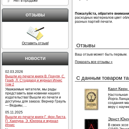
Нет в продаже
Пожалуйста, обратите вниман
ОТЗЫВЫ
расходных материалов цвет обло
разных партий печати.
Оставить отзыв!
Отзывы
Ваш отзыв может быть первым.
НОВОСТИ
Показать все отзывы »
02.03.2026
Вышли из печати книги В. Грауля, С.
С данным товаром та
Граф, Л. Стоддард и журнал Игнис
том 2
Карл Керн 
Уважаемые читатели, мы рады
представить вам новинки нашего
Настольная 
издательства! Вышли из печати и
Йорга Ланца
доступны для заказа: Вернер Грауль
создания м
— Ведьмы, ...
веру с науч
05.11.2025
Вышли из печати книги Г. фон Листа,
Эрнст Юнг
П. Харпура, Э. Юнгера и журнал
В своих эссе
Игнис
(1949) Эрнс