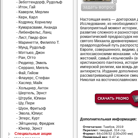
- Зеботтендорф, Рудольф
- Итон, Гай
- Каверли, Мерлин
- Керн, Карл
Настоящая книга — докторская 
- Кодряну, Корнелиу
Исследование, из необходимост
- Кумарасвами, Ананда
благоприятный момент истории,
развитие сложного и разносторо
- Либенфельс, Ланц
романтический предрассудок не
- Лист, Гвидо фон
святого Михаила древнегерманс
- Маринетти, Филиппо Т.
правдоподобный путь распрост
- Мунд, Рудольф
Европе, совершенного, видимо, 
- Мэттьюз, Джон
англосаксонскими монахами. «Ан
- Ран, Отто
жестокий, самый «языческий» (е
христианского пантеона, истори
- Рюдигер, Эмиль
имперской религии, как вождь д
- Серрано, Мигель
антихриста. Издание дополнено
- Фай, Гийом
рассматривающей сложное смеш
- Флауерс, Стефан
Николая на восточнославянских
- Хаслер, Майк
- Хольцнер, Антон
- Шертель, Эрнст
- Штрубе, Юлиан
- Шу, Пери
- Шуон, Фритьоф
- Эвола, Юлиус
- Эггерс, Курт
Дополнительная информация:
- Эйтцингер, Фредрик
Отпечатано:
Тамбов, 2019
- Юнгер, Эрнст
Переплет:
твердый, 314 стр.
Специальные акции
Формат:
84x108/32 (130x200 мм)
Примерный вес:
0.47 кг.