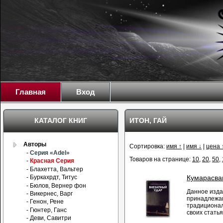
Главная
Вход
КАТАЛОГ КНИГ
ИТОН, ГАЙ
Авторы
Сортировка:
имя ↑
|
имя ↓
|
цена 
-
Серия «Adel»
Товаров на странице:
10
,
20
,
50
,
-
Красная Серия
- Блахетта, Вальтер
- Буркахрдт, Титус
Кумарасва
- Бюлов, Вернер фон
Данное изда
- Викернес, Варг
принадлежащ
- Генон, Рене
традиционал
- Гюнтер, Ганс
своих статья
- Деви, Савитри