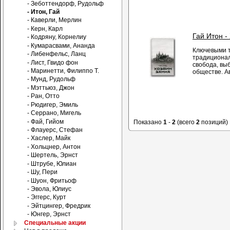
- Зеботтендорф, Рудольф
- Итон, Гай
- Каверли, Мерлин
- Керн, Карл
Гай Итон -
- Кодряну, Корнелиу
- Кумарасвами, Ананда
Ключевыми т
- Либенфельс, Ланц
традиционал
- Лист, Гвидо фон
свобода, вы
- Маринетти, Филиппо Т.
обществе. А
- Мунд, Рудольф
- Мэттьюз, Джон
- Ран, Отто
- Рюдигер, Эмиль
- Серрано, Мигель
- Фай, Гийом
Показано
1
-
2
(всего
2
позиций)
- Флауерс, Стефан
- Хаслер, Майк
- Хольцнер, Антон
- Шертель, Эрнст
- Штрубе, Юлиан
- Шу, Пери
- Шуон, Фритьоф
- Эвола, Юлиус
- Эггерс, Курт
- Эйтцингер, Фредрик
- Юнгер, Эрнст
Специальные акции