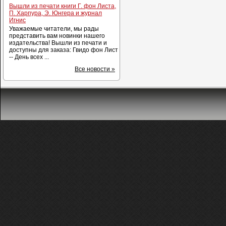
Вышли из печати книги Г. фон Листа,
П. Харпура, Э. Юнгера и журнал
Игнис
Уважаемые читатели, мы рады
представить вам новинки нашего
издательства! Вышли из печати и
доступны для заказа: Гвидо фон Лист
-- День всех ...
Все новости »