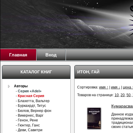
Главная
Вход
КАТАЛОГ КНИГ
ИТОН, ГАЙ
Авторы
Сортировка:
имя ↑
|
имя ↓
|
цена 
-
Серия «Adel»
Товаров на странице:
10
,
20
,
50
,
-
Красная Серия
- Блахетта, Вальтер
- Буркахрдт, Титус
Кумарасва
- Бюлов, Вернер фон
Данное изда
- Викернес, Варг
принадлежащ
- Генон, Рене
традиционал
- Гюнтер, Ганс
своих статья
- Деви, Савитри