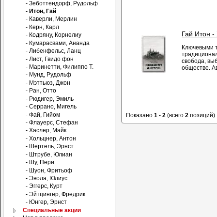
- Зеботтендорф, Рудольф
- Итон, Гай
- Каверли, Мерлин
- Керн, Карл
Гай Итон -
- Кодряну, Корнелиу
- Кумарасвами, Ананда
Ключевыми т
- Либенфельс, Ланц
традиционал
- Лист, Гвидо фон
свобода, вы
- Маринетти, Филиппо Т.
обществе. А
- Мунд, Рудольф
- Мэттьюз, Джон
- Ран, Отто
- Рюдигер, Эмиль
- Серрано, Мигель
- Фай, Гийом
Показано
1
-
2
(всего
2
позиций)
- Флауерс, Стефан
- Хаслер, Майк
- Хольцнер, Антон
- Шертель, Эрнст
- Штрубе, Юлиан
- Шу, Пери
- Шуон, Фритьоф
- Эвола, Юлиус
- Эггерс, Курт
- Эйтцингер, Фредрик
- Юнгер, Эрнст
Специальные акции