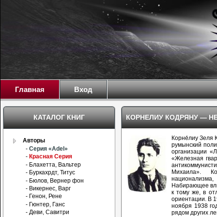
Главная
Вход
КАТАЛОГ КНИГ
КОРНЕЛИУ КОДРЯНУ — Н
Корне́лиу Зеля 
Авторы
румынский поли
-
Серия «Adel»
организации «Л
-
Красная Серия
«Железная гвар
- Блахетта, Вальтер
антикоммунис
Михаила». К
- Буркахрдт, Титус
национализм
- Бюлов, Вернер фон
Набирающее вли
- Викернес, Варг
к тому же, в о
- Генон, Рене
ориентации. В 1
- Гюнтер, Ганс
ноября 1938 го
- Деви, Савитри
рядом других ле