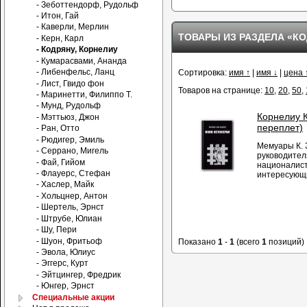
- Зеботтендорф, Рудольф
- Итон, Гай
- Каверли, Мерлин
ТОВАРЫ ИЗ РАЗДЕЛА «КО
- Керн, Карл
- Кодряну, Корнелиу
- Кумарасвами, Ананда
- Либенфельс, Ланц
Сортировка:
имя ↑
|
имя ↓
|
цена 
- Лист, Гвидо фон
Товаров на странице:
10
,
20
,
50
,
- Маринетти, Филиппо Т.
- Мунд, Рудольф
Корнелиу 
- Мэттьюз, Джон
переплет)
- Ран, Отто
- Рюдигер, Эмиль
Мемуары К. З
- Серрано, Мигель
руководител
- Фай, Гийом
националист
- Флауерс, Стефан
интересующи
- Хаслер, Майк
- Хольцнер, Антон
- Шертель, Эрнст
- Штрубе, Юлиан
- Шу, Пери
- Шуон, Фритьоф
Показано
1
-
1
(всего
1
позиций)
- Эвола, Юлиус
- Эггерс, Курт
- Эйтцингер, Фредрик
- Юнгер, Эрнст
Специальные акции