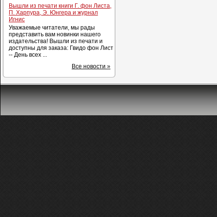
Вышли из печати книги Г. фон Листа,
П. Харпура, Э. Юнгера и журнал
Игнис
Уважаемые читатели, мы рады
представить вам новинки нашего
издательства! Вышли из печати и
доступны для заказа: Гвидо фон Лист
-- День всех ...
Все новости »