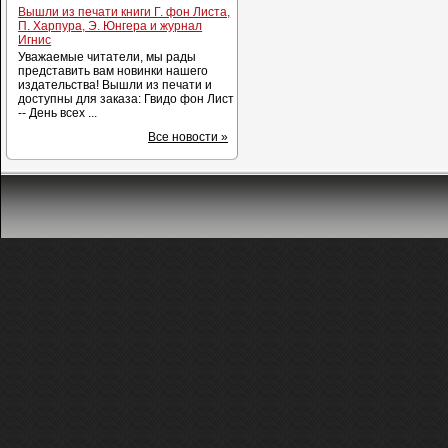
Вышли из печати книги Г. фон Листа,
П. Харпура, Э. Юнгера и журнал
Игнис
Уважаемые читатели, мы рады
представить вам новинки нашего
издательства! Вышли из печати и
доступны для заказа: Гвидо фон Лист
-- День всех ...
Все новости »