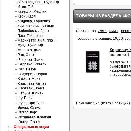
- Зеботтендорф, Рудольф
- Итон, Гай
- Каверли, Мерлин
ТОВАРЫ ИЗ РАЗДЕЛА «КО
- Керн, Карл
- Кодряну, Корнелиу
- Кумарасвами, Ананда
- Либенфельс, Ланц
Сортировка:
имя ↑
|
имя ↓
|
цена 
- Лист, Гвидо фон
Товаров на странице:
10
,
20
,
50
,
- Маринетти, Филиппо Т.
- Мунд, Рудольф
Корнелиу 
- Мэттьюз, Джон
переплет)
- Ран, Отто
- Рюдигер, Эмиль
Мемуары К. З
- Серрано, Мигель
руководител
- Фай, Гийом
националист
- Флауерс, Стефан
интересующи
- Хаслер, Майк
- Хольцнер, Антон
- Шертель, Эрнст
- Штрубе, Юлиан
- Шу, Пери
- Шуон, Фритьоф
Показано
1
-
1
(всего
1
позиций)
- Эвола, Юлиус
- Эггерс, Курт
- Эйтцингер, Фредрик
- Юнгер, Эрнст
Специальные акции