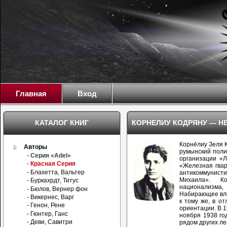
Главная
Вход
КАТАЛОГ КНИГ
КОРНЕЛИУ КОДРЯНУ — Н
Корне́лиу Зеля 
Авторы
румынский поли
-
Серия «Adel»
организации «Л
-
Красная Серия
«Железная гвар
- Блахетта, Вальтер
антикоммунис
Михаила». К
- Буркахрдт, Титус
национализм
- Бюлов, Вернер фон
Набирающее вли
- Викернес, Варг
к тому же, в о
- Генон, Рене
ориентации. В 1
- Гюнтер, Ганс
ноября 1938 го
- Деви, Савитри
рядом других ле