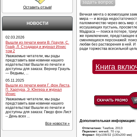
Оставить отзыв!
Вечная мечта о всемогущем замы
мира — и всегда недостаточност
НОВОСТИ
паломничество через весь мир:
иссушающих пустынь, просветле
Мадраса — поиск в потере, триу
же приключение, предстающее в
02.03.2026
сменяющихся персонажей: поиск
Вышли из печати книги В. Грауля, С.
любви без растворения в ней. 
Граф, Л. Стоддард и журнал Игнис
ради торжества всесильной цел
том 2
Уважаемые читатели, мы рады
представить вам новинки нашего
издательства! Вышли из печати и
Книга вклю
доступны для заказа: Вернер Грауль
— Ведьмы, ...
05.11.2025
Вышли из печати книги Г. фон Листа,
П. Харпура, Э. Юнгера и журнал
Игнис
Уважаемые читатели, мы рады
представить вам новинки нашего
издательства! Вышли из печати и
доступны для заказа: Гвидо фон Лист
-- День всех ...
Дополнительная информация:
Все новости »
Отпечатано:
Тамбов, 2013
Переплет:
мягкий, 70 стр.
Формат:
84x108/32 (130x200 мм)