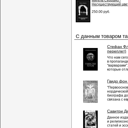
Мигель Серрано -
Несуществующий цве
250.00 руб.
С данным товаром та
Стефан Фла
переплет)
Что нам сег
в пропаганд
"варварами".
которые отли
Гвидо фон 
"Первооснов
нордической
биографа до
связана с ев
Савитри Де
Данное изда
и религиозн
статей и эс