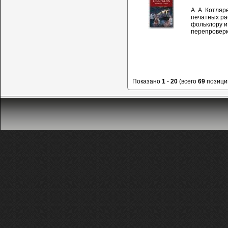
А. А. Котляр
печатных ра
фольклору и 
перепроверк
Показано
1
-
20
(всего
69
позици