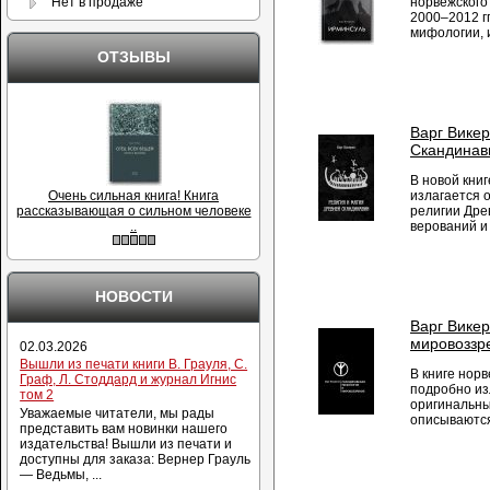
норвежского
Нет в продаже
2000–2012 г
мифологии, и
ОТЗЫВЫ
Варг Викер
Скандинав
В новой кни
излагается 
Очень сильная книга! Книга
религии Дре
рассказывающая о сильном человеке
верований и 
..
НОВОСТИ
Варг Вике
мировоззр
02.03.2026
Вышли из печати книги В. Грауля, С.
В книге нор
Граф, Л. Стоддард и журнал Игнис
подробно из
том 2
оригинальны
Уважаемые читатели, мы рады
описываются
представить вам новинки нашего
издательства! Вышли из печати и
доступны для заказа: Вернер Грауль
— Ведьмы, ...