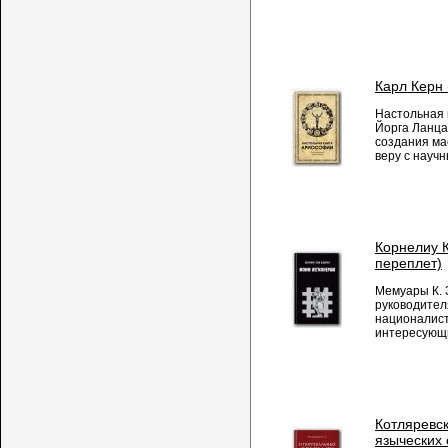
Карл Керн 
Настольная 
Йорга Ланца
создания м
веру с науч
Корнелиу 
переплет)
Мемуары К. З
руководител
националист
интересующи
Котляревск
языческих