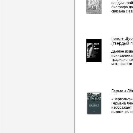
нордической
биографа до
связана с ев
Генон-Шуо
(твердый п
Данное изда
принадлежа
традиционал
метафизики и
Герман Лё
«Вервольф»,
Германа Лён
изображает 
яркими, но п