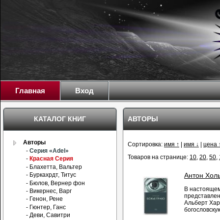
Главная
Вход
КАТАЛОГ КНИГ
АВТОРЫ
Авторы
Сортировка:
имя ↑
|
имя ↓
|
цена 
-
Серия «Adel»
Товаров на странице:
10
,
20
,
50
,
-
Красная Серия
- Блахетта, Вальтер
- Буркахрдт, Титус
Антон Холь
- Бюлов, Вернер фон
В настоящем
- Викернес, Варг
представлен
- Генон, Рене
Альберт Хар
- Гюнтер, Ганс
богословскую
- Деви, Савитри