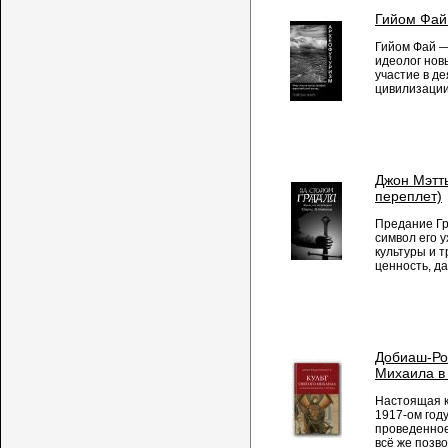
Гийом Фай
Гийом Фай —
идеолог нов
участие в д
цивилизации 
Джон Мэтть
переплет)
Предание Гр
символ его 
культуры и 
ценность, да
Добиаш-Рож
Михаила в 
Настоящая к
1917-ом год
проведенное
всё же позво