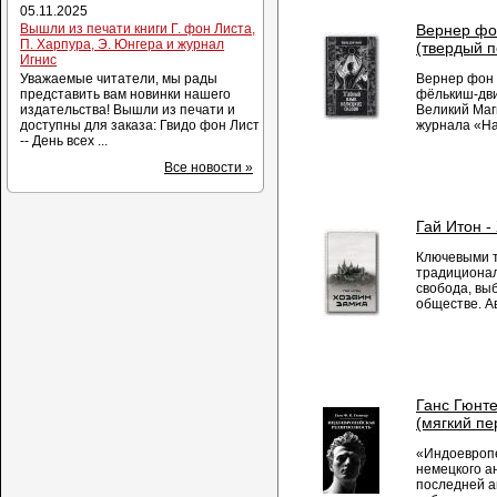
05.11.2025
Вышли из печати книги Г. фон Листа,
Вернер фо
П. Харпура, Э. Юнгера и журнал
(твердый п
Игнис
Уважаемые читатели, мы рады
Вернер фон 
представить вам новинки нашего
фёлькиш-дви
издательства! Вышли из печати и
Великий Маг
доступны для заказа: Гвидо фон Лист
журнала «Hag
-- День всех ...
Все новости »
Гай Итон -
Ключевыми т
традиционал
свобода, вы
обществе. А
Ганс Гюнте
(мягкий пе
«Индоевропе
немецкого ан
последней ав