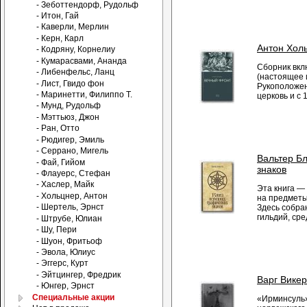
- Зеботтендорф, Рудольф
- Итон, Гай
- Каверли, Мерлин
- Керн, Карл
Антон Хол
- Кодряну, Корнелиу
- Кумарасвами, Ананда
Сборник вкл
- Либенфельс, Ланц
(настоящее 
- Лист, Гвидо фон
Рукоположен
- Маринетти, Филиппо Т.
церковь и с 
- Мунд, Рудольф
- Мэттьюз, Джон
- Ран, Отто
- Рюдигер, Эмиль
- Серрано, Мигель
Вальтер Бл
- Фай, Гийом
знаков
- Флауерс, Стефан
- Хаслер, Майк
Эта книга —
- Хольцнер, Антон
на предметы
- Шертель, Эрнст
Здесь собра
гильдий, сре
- Штрубе, Юлиан
- Шу, Пери
- Шуон, Фритьоф
- Эвола, Юлиус
- Эггерс, Курт
- Эйтцингер, Фредрик
Варг Викер
- Юнгер, Эрнст
Специальные акции
«Ирминсуль»