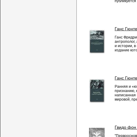
публикуется 
Ганс Гюнте
Ганс Фридри
антрополог,
и истории, в
издание кото
Ганс Гюнте
Ранняя и «ю
признанию, 
написанная 
мировой, пр
Гвидо фон 
"Первооснов